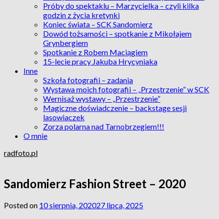
Próby do spektaklu – Marzycielka – czyli kilka
godzin z życia kretynki
Koniec świata – SCK Sandomierz
Dowód tożsamości – spotkanie z Mikołajem
Grynbergiem
Spotkanie z Robem Maciągiem
15-lecie pracy Jakuba Hrycyniaka
Inne
Szkoła fotografii – zadania
Wystawa moich fotografii – „Przestrzenie” w SCK
Wernisaż wystawy – „Przestrzenie”
Magiczne doświadczenie – backstage sesji
lasowiaczek
Zorza polarna nad Tarnobrzegiem!!!
O mnie
radfoto.pl
Sandomierz Fashion Street – 2020
Posted on
10 sierpnia, 2020
27 lipca, 2025