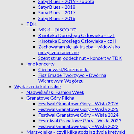
SatyrBlues – 2019 – sobota
SatyrBlues – 2018
SatyrBlues – 2017
SatyrBlues – 2016
TDK
Miśki – DISCO ’70
Kinoteka Dorosłego Człowieka – cz I
Kinoteka Dorosłego Człowieka – cz II
Zachowałam się jak trzeba – widowisko
muzyczno taneczne
Szept strun, oddech nut – koncert w TDK
Inne koncerty
Ciechowski/Kaczmarski
Fisz Emade Tworzywo – Dwór na
Wichrowym Wzgórzu
Wydarzenia kulturalne
Nadwiślański Fashion Week
Granatowe Góry Pilcha
Festiwal Granatowe Góry – Wisła 2026
Festiwal Granatowe Góry – Wisła 2025
Festiwal Granatowe Góry – Wisła 2024
Festoiwal Granatowe Góry – Wisła 2023
Festiwal Granatowe Góry – Wisła 2022
Marzycielka – czyli kilka godzin z życia kretynki